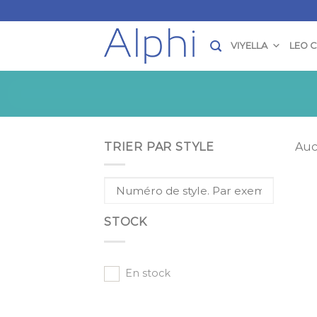
Skip
to
content
VIYELLA
LEO 
TRIER PAR STYLE
Auc
STOCK
En stock