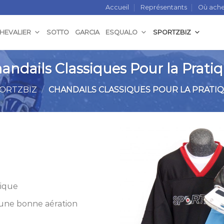
Accueil
Représentants
Où ache
CHEVALIER
SOTTO
GARCIA
ESQUALO
SPORTZBIZ
andails Classiques Pour la Prati
ORTZBIZ
/
CHANDAILS CLASSIQUES POUR LA PRATI
tique
 une bonne aération