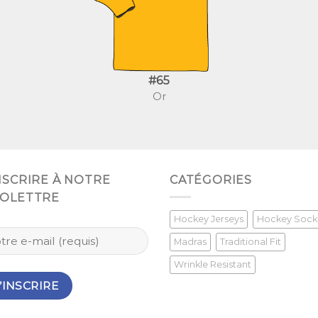
#65
Or
INSCRIRE À NOTRE
CATÉGORIES
FOLETTRE
Hockey Jerseys
Hockey Sock
Madras
Traditional Fit
Wrinkle Resistant