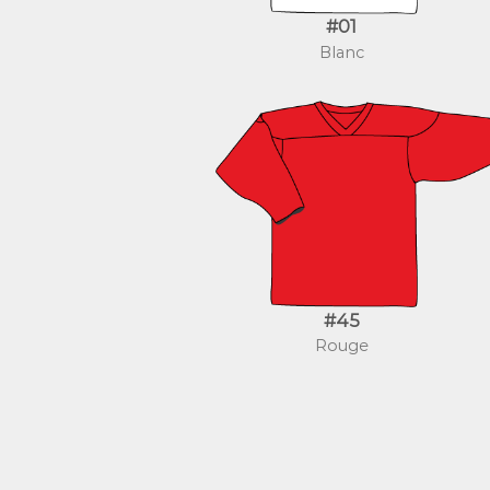
#01
Blanc
#45
Rouge