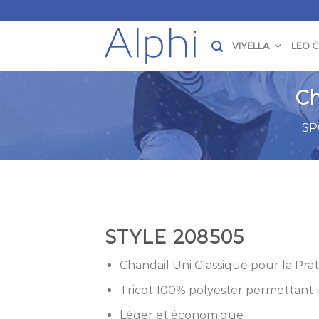
Skip
to
content
VIYELLA
LEO 
Ch
SP
STYLE 208505
Chandail Uni Classique pour la Pra
Tricot 100% polyester permettant
Léger et économique