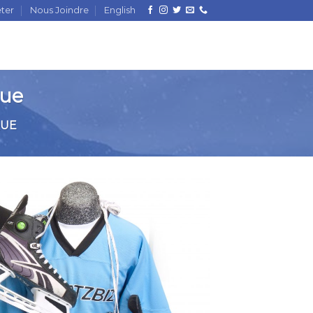
ter
Nous Joindre
English
que
QUE