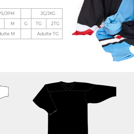
PS/JPM
JG/JXG
M
G
TG
2TG
dulte M
Adulte TG