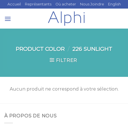
Skip
Accueil
Représentants
Où acheter
Nous Joindre
English
to
content
PRODUCT COLOR
/
226 SUNLIGHT
FILTRER
Aucun produit ne correspond à votre sélection.
À PROPOS DE NOUS