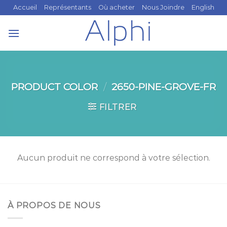
Skip
Accueil
Représentants
Où acheter
Nous Joindre
English
to
content
PRODUCT COLOR
/
2650-PINE-GROVE-FR
FILTRER
Aucun produit ne correspond à votre sélection.
À PROPOS DE NOUS