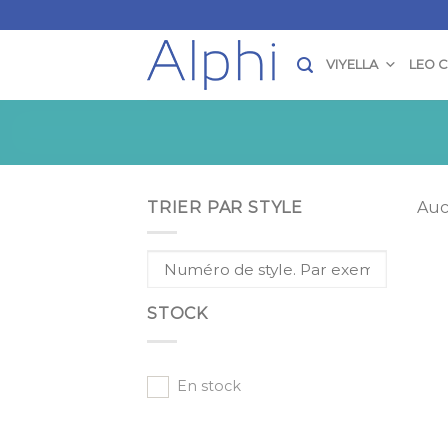
Skip
to
content
VIYELLA
LEO 
TRIER PAR STYLE
Auc
STOCK
En stock