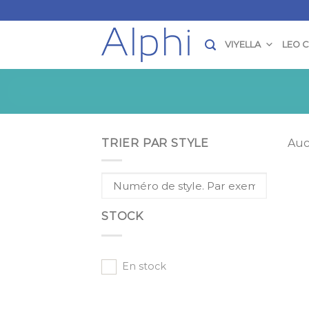
Skip
to
content
VIYELLA
LEO 
TRIER PAR STYLE
Auc
STOCK
En stock