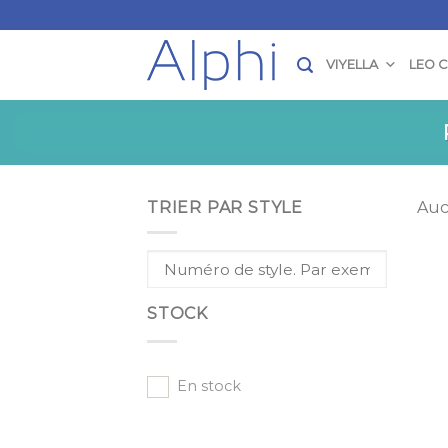
Skip
to
content
VIYELLA
LEO 
TRIER PAR STYLE
Auc
STOCK
En stock