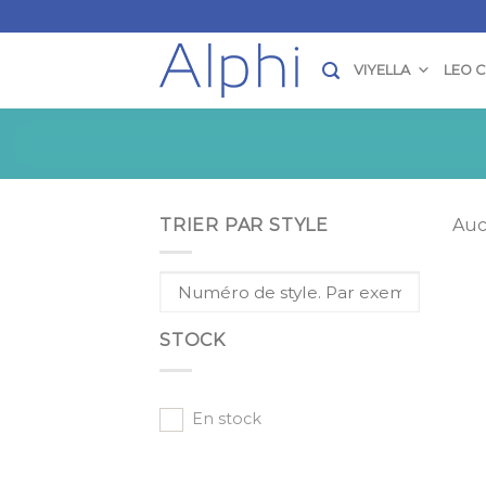
Skip
to
content
VIYELLA
LEO 
TRIER PAR STYLE
Auc
STOCK
En stock