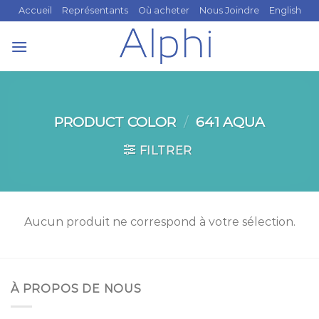
Skip
Accueil
Représentants
Où acheter
Nous Joindre
English
to
content
PRODUCT COLOR
/
641 AQUA
FILTRER
Aucun produit ne correspond à votre sélection.
À PROPOS DE NOUS