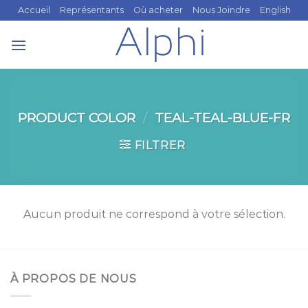
Skip
Accueil
Représentants
Où acheter
Nous Joindre
English
to
content
PRODUCT COLOR
/
TEAL-TEAL-BLUE-FR
FILTRER
Aucun produit ne correspond à votre sélection.
À PROPOS DE NOUS